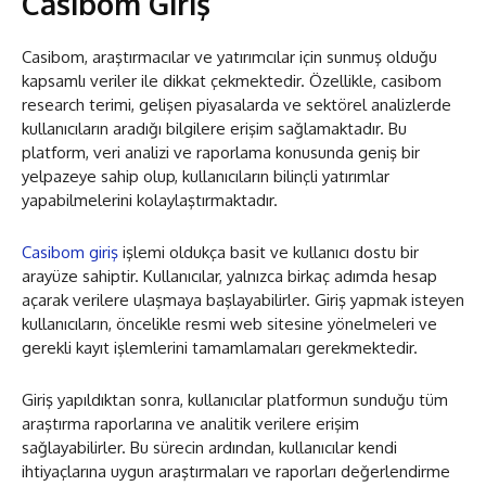
Casibom Giriş
Casibom, araştırmacılar ve yatırımcılar için sunmuş olduğu
kapsamlı veriler ile dikkat çekmektedir. Özellikle, casibom
research terimi, gelişen piyasalarda ve sektörel analizlerde
kullanıcıların aradığı bilgilere erişim sağlamaktadır. Bu
platform, veri analizi ve raporlama konusunda geniş bir
yelpazeye sahip olup, kullanıcıların bilinçli yatırımlar
yapabilmelerini kolaylaştırmaktadır.
Casibom giriş
işlemi oldukça basit ve kullanıcı dostu bir
arayüze sahiptir. Kullanıcılar, yalnızca birkaç adımda hesap
açarak verilere ulaşmaya başlayabilirler. Giriş yapmak isteyen
kullanıcıların, öncelikle resmi web sitesine yönelmeleri ve
gerekli kayıt işlemlerini tamamlamaları gerekmektedir.
Giriş yapıldıktan sonra, kullanıcılar platformun sunduğu tüm
araştırma raporlarına ve analitik verilere erişim
sağlayabilirler. Bu sürecin ardından, kullanıcılar kendi
ihtiyaçlarına uygun araştırmaları ve raporları değerlendirme