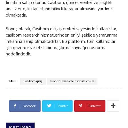
fırsatına sahip olurlar. Casibom, güncel veriler ve sağlıklı
analizlerle, kullanıcıların bilinçli kararlar almasına yardımcı
olmaktadır.
Sonuç olarak, Casibom giriş işlemleri sayesinde kullanıcılar,
casibom research hizmetlerinden en iyi şekilde yararlanma
imkanına sahip olmaktadırlar. Bu platform, tüm kullanıcılar
için güvenilir ve etkili bir araştırma kaynağı oluşturma
hedefindedir.
TAGS
Casibom giriş
london-research-institute.co.uk
Facebook
Twitter
Pinterest
Must Read